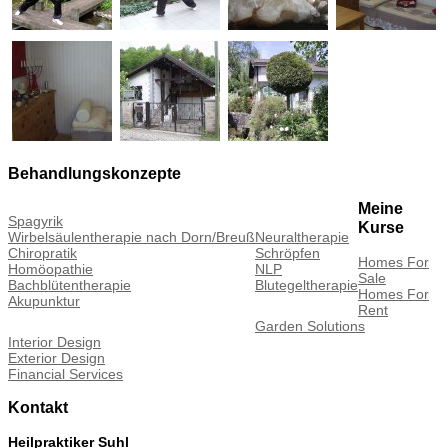
Behandlungskonzepte
Meine
Spagyrik
Kurse
Wirbelsäulentherapie nach Dorn/Breuß
Neuraltherapie
Chiropratik
Schröpfen
Homes For
Homöopathie
NLP
Sale
Bachblütentherapie
Blutegeltherapie
Homes For
Akupunktur
Rent
Garden Solutions
Interior Design
Exterior Design
Financial Services
Kontakt
Heilpraktiker Suhl