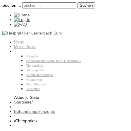
Suchen ...
Suchen
Home
Meine Praxis
Behandlungskonzepte
Spagyrik
Wirbelsäulentherapie nach Dorn/Breuß
Chiropraktik
Homöopathie
Bachblütentherapie
Akupunktur
Neuraltherapie
Schröpfen
Aktuelle Seite:
Startseite
/
Behandlungskonzepte
/
Chiropraktik