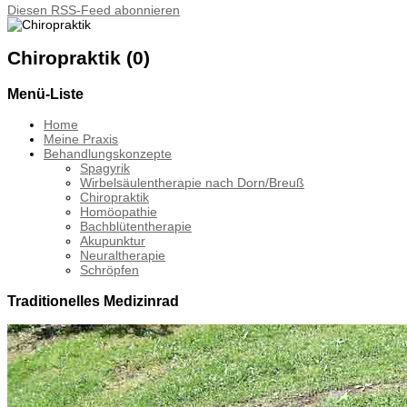
Diesen RSS-Feed abonnieren
Chiropraktik (0)
Menü-Liste
Home
Meine Praxis
Behandlungskonzepte
Spagyrik
Wirbelsäulentherapie nach Dorn/Breuß
Chiropraktik
Homöopathie
Bachblütentherapie
Akupunktur
Neuraltherapie
Schröpfen
Traditionelles Medizinrad