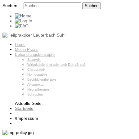
Suchen ...
Suchen
Home
Meine Praxis
Behandlungskonzepte
Spagyrik
Wirbelsäulentherapie nach Dorn/Breuß
Chiropraktik
Homöopathie
Bachblütentherapie
Akupunktur
Neuraltherapie
Schröpfen
Aktuelle Seite:
Startseite
/
Impressum