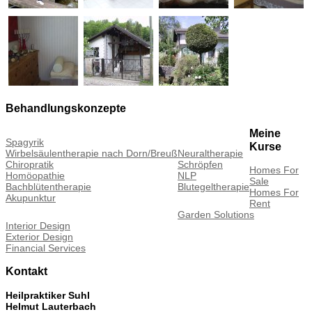
Behandlungskonzepte
Meine
Spagyrik
Kurse
Wirbelsäulentherapie nach Dorn/Breuß
Neuraltherapie
Chiropratik
Schröpfen
Homes For
Homöopathie
NLP
Sale
Bachblütentherapie
Blutegeltherapie
Homes For
Akupunktur
Rent
Garden Solutions
Interior Design
Exterior Design
Financial Services
Kontakt
Heilpraktiker Suhl
Helmut Lauterbach