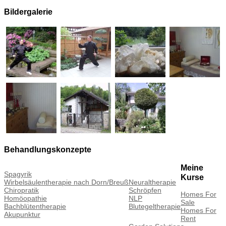
Bildergalerie
Behandlungskonzepte
Meine
Spagyrik
Kurse
Wirbelsäulentherapie nach Dorn/Breuß
Neuraltherapie
Chiropratik
Schröpfen
Homes For
Homöopathie
NLP
Sale
Bachblütentherapie
Blutegeltherapie
Homes For
Akupunktur
Rent