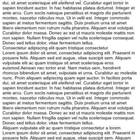
dui, sit amet scelerisque elit eleifend vel. Curabitur eget tortor in
sapien tincidunt auctor. In hac habitasse platea dictumst. Integer et
ante arcu. Cum sociis natoque penatibus et magnis dis parturient
montes, nascetur ridiculus mus. Ut in velit est. Integer commodo
sapien at metus fermentum sagittis. Duis pretium urna sit amet
libero elementum non rutrum nulla pharetra. Aliquam erat volutpat.
Curabitur dolor massa. Donec ac est ut mauris molestie mattis non
non sapien. Nullam fringilla sapien vel nulla scelerisque consequat.
Donec sed tellus dolor, vitae fermentum tellus.
Consectetur adipiscing elit quam tristique consectetur.
Lorem ipsum dolor sit amet, consectetur adipiscing elit. Praesent in
posuere felis. Aliquam sed est augue, vitae suscipit sem. Aliquam
vulputate elit ac quam tristique sit amet scelerisque eros
euismod.Aenean nec tortor erat. Nam metus sem, hendrerit
rhoncus bibendum sit amet, vulputate et urna. Curabitur ac molestie
nunc. Proin aliquam adipiscing quam eget auctor. In facilisis porta
dui, sit amet scelerisque elit eleifend vel. Curabitur eget tortor in
sapien tincidunt auctor. In hac habitasse platea dictumst. Integer et
ante arcu. Cum sociis natoque penatibus et magnis dis parturient
montes, nascetur ridiculus mus. Ut in velit est. Integer commodo
sapien at metus fermentum sagittis. Duis pretium urna sit amet
libero elementum non rutrum nulla pharetra. Aliquam erat volutpat.
Curabitur dolor massa. Donec ac est ut mauris molestie mattis non
non sapien. Nullam fringilla sapien vel nulla scelerisque consequat.
Donec sed tellus dolor, vitae fermentum tellus.
Aliquam vulputate elit ac quam tristique consectetur a lorem.
Lorem ipsum dolor sit amet, consectetur adipiscing elit. Praesent in
posuere felis. Aliquam sed est augue, vitae suscipit sem. Aliquam