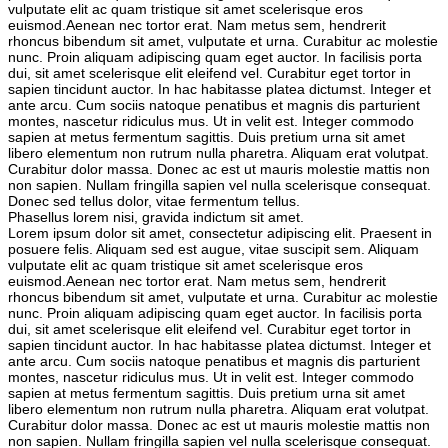
vulputate elit ac quam tristique sit amet scelerisque eros
euismod.Aenean nec tortor erat. Nam metus sem, hendrerit
rhoncus bibendum sit amet, vulputate et urna. Curabitur ac molestie
nunc. Proin aliquam adipiscing quam eget auctor. In facilisis porta
dui, sit amet scelerisque elit eleifend vel. Curabitur eget tortor in
sapien tincidunt auctor. In hac habitasse platea dictumst. Integer et
ante arcu. Cum sociis natoque penatibus et magnis dis parturient
montes, nascetur ridiculus mus. Ut in velit est. Integer commodo
sapien at metus fermentum sagittis. Duis pretium urna sit amet
libero elementum non rutrum nulla pharetra. Aliquam erat volutpat.
Curabitur dolor massa. Donec ac est ut mauris molestie mattis non
non sapien. Nullam fringilla sapien vel nulla scelerisque consequat.
Donec sed tellus dolor, vitae fermentum tellus.
Phasellus lorem nisi, gravida indictum sit amet.
Lorem ipsum dolor sit amet, consectetur adipiscing elit. Praesent in
posuere felis. Aliquam sed est augue, vitae suscipit sem. Aliquam
vulputate elit ac quam tristique sit amet scelerisque eros
euismod.Aenean nec tortor erat. Nam metus sem, hendrerit
rhoncus bibendum sit amet, vulputate et urna. Curabitur ac molestie
nunc. Proin aliquam adipiscing quam eget auctor. In facilisis porta
dui, sit amet scelerisque elit eleifend vel. Curabitur eget tortor in
sapien tincidunt auctor. In hac habitasse platea dictumst. Integer et
ante arcu. Cum sociis natoque penatibus et magnis dis parturient
montes, nascetur ridiculus mus. Ut in velit est. Integer commodo
sapien at metus fermentum sagittis. Duis pretium urna sit amet
libero elementum non rutrum nulla pharetra. Aliquam erat volutpat.
Curabitur dolor massa. Donec ac est ut mauris molestie mattis non
non sapien. Nullam fringilla sapien vel nulla scelerisque consequat.