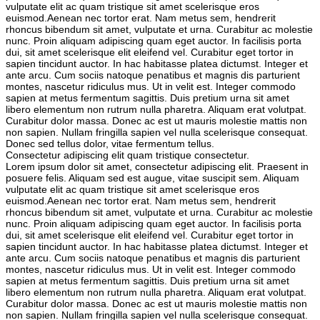
vulputate elit ac quam tristique sit amet scelerisque eros
euismod.Aenean nec tortor erat. Nam metus sem, hendrerit
rhoncus bibendum sit amet, vulputate et urna. Curabitur ac molestie
nunc. Proin aliquam adipiscing quam eget auctor. In facilisis porta
dui, sit amet scelerisque elit eleifend vel. Curabitur eget tortor in
sapien tincidunt auctor. In hac habitasse platea dictumst. Integer et
ante arcu. Cum sociis natoque penatibus et magnis dis parturient
montes, nascetur ridiculus mus. Ut in velit est. Integer commodo
sapien at metus fermentum sagittis. Duis pretium urna sit amet
libero elementum non rutrum nulla pharetra. Aliquam erat volutpat.
Curabitur dolor massa. Donec ac est ut mauris molestie mattis non
non sapien. Nullam fringilla sapien vel nulla scelerisque consequat.
Donec sed tellus dolor, vitae fermentum tellus.
Consectetur adipiscing elit quam tristique consectetur.
Lorem ipsum dolor sit amet, consectetur adipiscing elit. Praesent in
posuere felis. Aliquam sed est augue, vitae suscipit sem. Aliquam
vulputate elit ac quam tristique sit amet scelerisque eros
euismod.Aenean nec tortor erat. Nam metus sem, hendrerit
rhoncus bibendum sit amet, vulputate et urna. Curabitur ac molestie
nunc. Proin aliquam adipiscing quam eget auctor. In facilisis porta
dui, sit amet scelerisque elit eleifend vel. Curabitur eget tortor in
sapien tincidunt auctor. In hac habitasse platea dictumst. Integer et
ante arcu. Cum sociis natoque penatibus et magnis dis parturient
montes, nascetur ridiculus mus. Ut in velit est. Integer commodo
sapien at metus fermentum sagittis. Duis pretium urna sit amet
libero elementum non rutrum nulla pharetra. Aliquam erat volutpat.
Curabitur dolor massa. Donec ac est ut mauris molestie mattis non
non sapien. Nullam fringilla sapien vel nulla scelerisque consequat.