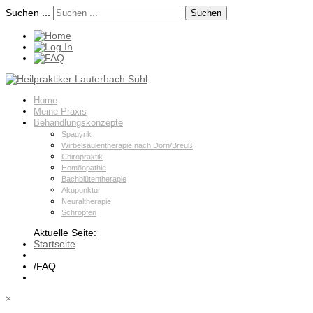
Suchen ...
Suchen
Home
Meine Praxis
Behandlungskonzepte
Spagyrik
Wirbelsäulentherapie nach Dorn/Breuß
Chiropraktik
Homöopathie
Bachblütentherapie
Akupunktur
Neuraltherapie
Schröpfen
Aktuelle Seite:
Startseite
/
FAQ
×