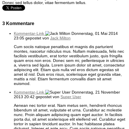
Donec sed tellus dolor, vitae fermentum tellus.
3
Kommentare
Kommentar-Link
Donnerstag, 01 Mai 2014
23:05
gepostet von
Jack Milton
Cum sociis natoque penatibus et magnis dis parturient
montes, nascetur ridiculus mus. Nullam malesuada, felis nec
facilisis vestibulum, erat tortor vestibulum justo, quis fringilla
quam eros non eros. Donec sem mi, pellentesque in ultricies
a, viverra sed ligula. Lorem ipsum dolor sit amet, consectetur
adipiscing elit. Etiam quis nulla vel eros dictum egestas sit
amet id nisl. Duis eros risus, scelerisque eget gravida vitae,
mattis a nisl. Etiam fermentum convallis diam sit amet
euismod.
Kommentar-Link
Donnerstag, 21 November
2013 20:42
gepostet von
Super User
Aenean nec tortor erat. Nam metus sem, hendrerit rhoncus
bibendum sit amet, vulputate et urna. Curabitur ac molestie
nunc. Proin aliquam adipiscing quam eget auctor. In facilisis
porta dui, sit amet scelerisque elit eleifend vel. Curabitur eget
tortor in sapien tincidunt auctor. In hac habitasse platea
dictumst. Integer et ante arcu. Cum sociis natoque penatibus