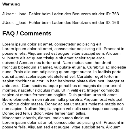
Warnung
JUser: :_load: Fehler beim Laden des Benutzers mit der ID: 763
JUser: :_load: Fehler beim Laden des Benutzers mit der ID: 166
FAQ / Comments
Lorem ipsum dolor sit amet, consectetur adipiscing elit.
Lorem ipsum dolor sit amet, consectetur adipiscing elit. Praesent in
posuere felis. Aliquam sed est augue, vitae suscipit sem. Aliquam
vulputate elit ac quam tristique sit amet scelerisque eros
euismod.Aenean nec tortor erat. Nam metus sem, hendrerit
rhoncus bibendum sit amet, vulputate et urna. Curabitur ac molestie
nunc. Proin aliquam adipiscing quam eget auctor. In facilisis porta
dui, sit amet scelerisque elit eleifend vel. Curabitur eget tortor in
sapien tincidunt auctor. In hac habitasse platea dictumst. Integer et
ante arcu. Cum sociis natoque penatibus et magnis dis parturient
montes, nascetur ridiculus mus. Ut in velit est. Integer commodo
sapien at metus fermentum sagittis. Duis pretium urna sit amet
libero elementum non rutrum nulla pharetra. Aliquam erat volutpat.
Curabitur dolor massa. Donec ac est ut mauris molestie mattis non
non sapien. Nullam fringilla sapien vel nulla scelerisque consequat.
Donec sed tellus dolor, vitae fermentum tellus.
Maecenas lobortis, diameu malesuada tincidunt.
Lorem ipsum dolor sit amet, consectetur adipiscing elit. Praesent in
posuere felis. Aliquam sed est augue, vitae suscipit sem. Aliquam