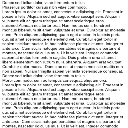
Donec sed tellus dolor, vitae fermentum tellus.
Phasellus porttitor cursus nibh vitae commodo.
Lorem ipsum dolor sit amet, consectetur adipiscing elit. Praesent in
posuere felis. Aliquam sed est augue, vitae suscipit sem. Aliquam
vulputate elit ac quam tristique sit amet scelerisque eros
euismod.Aenean nec tortor erat. Nam metus sem, hendrerit
rhoncus bibendum sit amet, vulputate et urna. Curabitur ac molestie
nunc. Proin aliquam adipiscing quam eget auctor. In facilisis porta
dui, sit amet scelerisque elit eleifend vel. Curabitur eget tortor in
sapien tincidunt auctor. In hac habitasse platea dictumst. Integer et
ante arcu. Cum sociis natoque penatibus et magnis dis parturient
montes, nascetur ridiculus mus. Ut in velit est. Integer commodo
sapien at metus fermentum sagittis. Duis pretium urna sit amet
libero elementum non rutrum nulla pharetra. Aliquam erat volutpat.
Curabitur dolor massa. Donec ac est ut mauris molestie mattis non
non sapien. Nullam fringilla sapien vel nulla scelerisque consequat.
Donec sed tellus dolor, vitae fermentum tellus.
Morbi commodo, sem ac tempus consequat, aliquam orci.
Lorem ipsum dolor sit amet, consectetur adipiscing elit. Praesent in
posuere felis. Aliquam sed est augue, vitae suscipit sem. Aliquam
vulputate elit ac quam tristique sit amet scelerisque eros
euismod.Aenean nec tortor erat. Nam metus sem, hendrerit
rhoncus bibendum sit amet, vulputate et urna. Curabitur ac molestie
nunc. Proin aliquam adipiscing quam eget auctor. In facilisis porta
dui, sit amet scelerisque elit eleifend vel. Curabitur eget tortor in
sapien tincidunt auctor. In hac habitasse platea dictumst. Integer et
ante arcu. Cum sociis natoque penatibus et magnis dis parturient
montes, nascetur ridiculus mus. Ut in velit est. Integer commodo