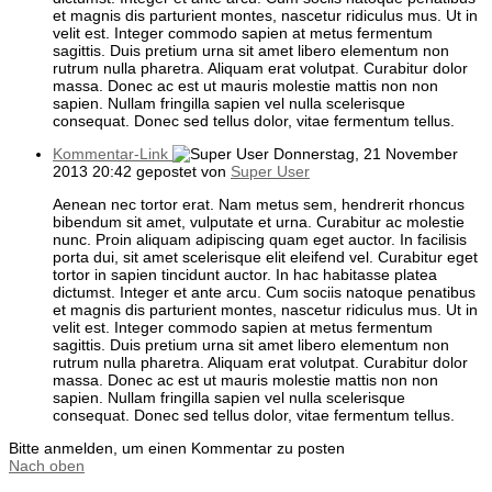
et magnis dis parturient montes, nascetur ridiculus mus. Ut in
velit est. Integer commodo sapien at metus fermentum
sagittis. Duis pretium urna sit amet libero elementum non
rutrum nulla pharetra. Aliquam erat volutpat. Curabitur dolor
massa. Donec ac est ut mauris molestie mattis non non
sapien. Nullam fringilla sapien vel nulla scelerisque
consequat. Donec sed tellus dolor, vitae fermentum tellus.
Kommentar-Link
Donnerstag, 21 November
2013 20:42
gepostet von
Super User
Aenean nec tortor erat. Nam metus sem, hendrerit rhoncus
bibendum sit amet, vulputate et urna. Curabitur ac molestie
nunc. Proin aliquam adipiscing quam eget auctor. In facilisis
porta dui, sit amet scelerisque elit eleifend vel. Curabitur eget
tortor in sapien tincidunt auctor. In hac habitasse platea
dictumst. Integer et ante arcu. Cum sociis natoque penatibus
et magnis dis parturient montes, nascetur ridiculus mus. Ut in
velit est. Integer commodo sapien at metus fermentum
sagittis. Duis pretium urna sit amet libero elementum non
rutrum nulla pharetra. Aliquam erat volutpat. Curabitur dolor
massa. Donec ac est ut mauris molestie mattis non non
sapien. Nullam fringilla sapien vel nulla scelerisque
consequat. Donec sed tellus dolor, vitae fermentum tellus.
Bitte anmelden, um einen Kommentar zu posten
Nach oben