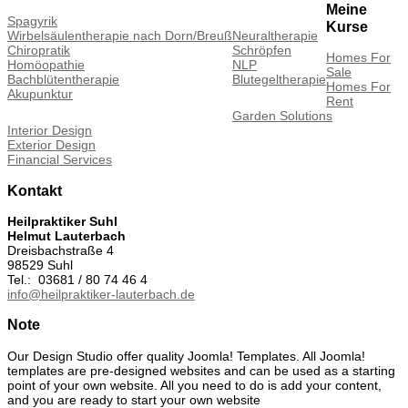
Meine
Spagyrik
Kurse
Wirbelsäulentherapie nach Dorn/Breuß
Neuraltherapie
Chiropratik
Schröpfen
Homes For
Homöopathie
NLP
Sale
Bachblütentherapie
Blutegeltherapie
Homes For
Akupunktur
Rent
Garden Solutions
Interior Design
Exterior Design
Financial Services
Kontakt
Heilpraktiker Suhl
Helmut Lauterbach
Dreisbachstraße 4
98529 Suhl
Tel.: 03681 / 80 74 46 4
info@heilpraktiker-lauterbach.de
Note
Our Design Studio offer quality Joomla! Templates. All Joomla!
templates are pre-designed websites and can be used as a starting
point of your own website. All you need to do is add your content,
and you are ready to start your own website