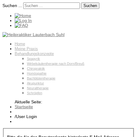
Suchen ...
Suchen
Home
Meine Praxis
Behandlungskonzepte
Spagyrik
Wirbelsäulentherapie nach Dorn/Breuß
Chiropraktik
Homöopathie
Bachblütentherapie
Akupunktur
Neuraltherapie
Schröpfen
Aktuelle Seite:
Startseite
/
User Login
Bitte die für das Benutzerkonto hinterlegte E-Mail-Adresse